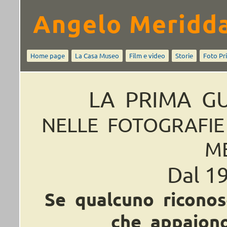
Angelo Meridd
Home page
La Casa Museo
Film e video
Storie
Foto Pr
LA PRIMA G
NELLE FOTOGRAFIE
M
Dal 1
Se qualcuno riconos
che appaiono