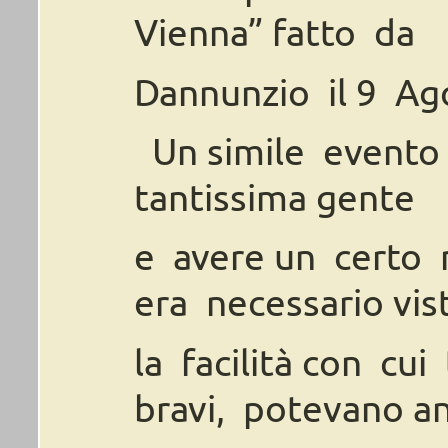
Vienna” fatto
da
Dannunzio
il
9
Ag
Un
simile
evento
tantissima
gente
e
avere
un
certo
era
necessario
vis
la
facilità
con
cui
bravi,
potevano
a