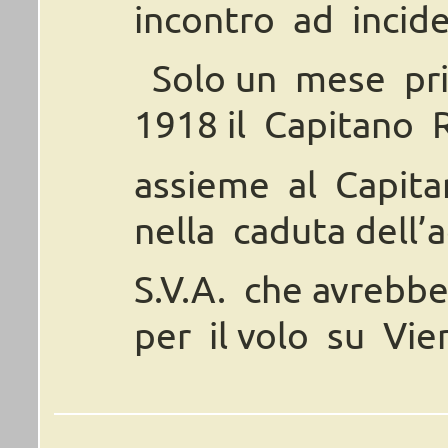
incontro
ad incide
Solo
un
mese
pr
1918
il
Capitano
assieme
al
Capita
nella
caduta
dell’
S.V.A.
che
avrebb
per
il
volo
su
Vie