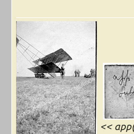
<< app(