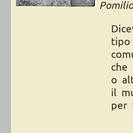
Pomilio
Dice
tipo
comu
che 
o al
il m
per 