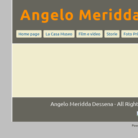
Angelo Meridd
Home page
La Casa Museo
Film e video
Storie
Foto Pr
Angelo Meridda Dessena - All Rig
Pow